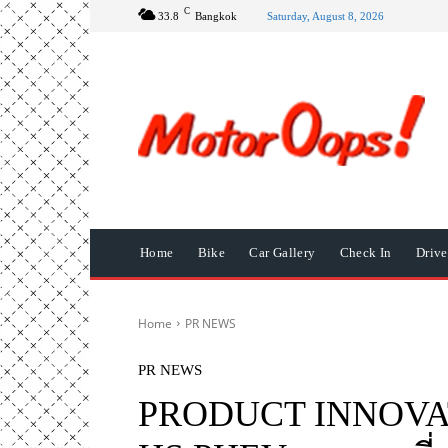
C
33.8
Bangkok
Saturday, August 8, 2026
Home
Bike
Car Gallery
Check In
Driv
Home
PR NEWS
PR NEWS
PRODUCT INNOVA