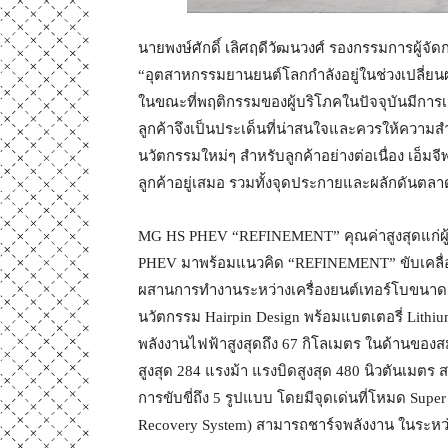
นายพงษ์ศักดิ์ เลิศฤดีวัฒนวงศ์ รองกรรมการผู้จัดก
“อุตสาหกรรมยานยนต์โลกกำลังอยู่ในช่วงเปลี่ย
ในขณะที่พฤติกรรมของผู้บริโภคในปัจจุบันมีการ
ลูกค้าจึงเป็นประเด็นที่น่าสนใจและควรให้ความส
นวัตกรรมใหม่ๆ สำหรับลูกค้าอย่างต่อเนื่อง เอ็มจีพร
ลูกค้าอยู่เสมอ รวมทั้งจุดประกายและผลักดันตล
MG HS PHEV “REFINEMENT” คุณค่าสูงสุดแก่ผู้ขั
PHEV มาพร้อมแนวคิด “REFINEMENT” ขับเคลื่อนท
ผสานการทำงานระหว่างเครื่องยนต์เทอร์โบขนาด 1
นวัตกรรม Hairpin Design พร้อมแบตเตอรี่ Lithiu
พลังงานไฟฟ้าสูงสุดถึง 67 กิโลเมตร ในด้านของสม
สูงสุด 284 แรงม้า แรงบิดสูงสุด 480 นิวตันเมตร
การขับขี่ถึง 5 รูปแบบ โดยมีจุดเด่นที่โหมด Sup
Recovery System) สามารถชาร์จพลังงาน ในระหว่า