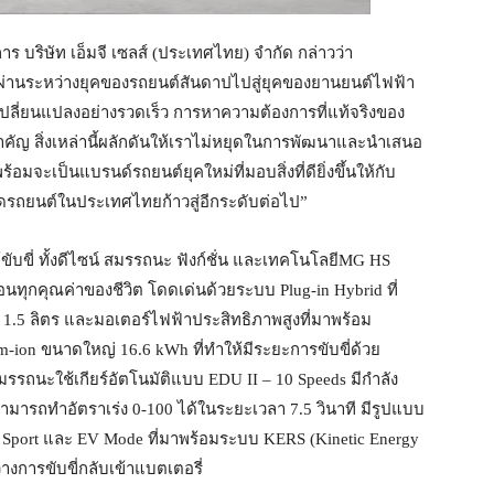
าร บริษัท เอ็มจี เซลส์ (ประเทศไทย) จำกัด กล่าวว่า
นผ่านระหว่างยุคของรถยนต์สันดาปไปสู่ยุคของยานยนต์ไฟฟ้า
เปลี่ยนแปลงอย่างรวดเร็ว การหาความต้องการที่แท้จริงของ
ำคัญ สิ่งเหล่านี้ผลักดันให้เราไม่หยุดในการพัฒนาและนำเสนอ
้อมจะเป็นแบรนด์รถยนต์ยุคใหม่ที่มอบสิ่งที่ดียิ่งขึ้นให้กับ
าดรถยนต์ในประเทศไทยก้าวสู่อีกระดับต่อไป”
บขี่ ทั้งดีไซน์ สมรรถนะ ฟังก์ชั่น และเทคโนโลยีMG HS
ุกคุณค่าของชีวิต โดดเด่นด้วยระบบ Plug-in Hybrid ที่
.5 ลิตร และมอเตอร์ไฟฟ้าประสิทธิภาพสูงที่มาพร้อม
m-ion ขนาดใหญ่ 16.6 kWh ที่ทำให้มีระยะการขับขี่ด้วย
รรถนะใช้เกียร์อัตโนมัติแบบ EDU II – 10 Speeds มีกำลัง
 สามารถทำอัตราเร่ง 0-100 ได้ในระยะเวลา 7.5 วินาที มีรูปแบบ
er Sport และ EV Mode ที่มาพร้อมระบบ KERS (Kinetic Energy
งการขับขี่กลับเข้าแบตเตอรี่