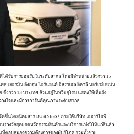
ที่ได้รับการยอมรับในระดับสากล โดยมีจำหน่ายแล้วกว่า 15
งเศส เยอรมัน อังกฤษ ไอร์แลนด์ อิสราเอล อิตาลี นอร์เวย์ สเปน
ึ่งกว่า 13 ประเทศ ล้วนอยู่ในทวีปยุโรป แสดงให้เห็นถึง
ว้วางใจและมีการการันตีคุณภาพระดับสากล
ึ้นโดยนิตยสาร BUSINESS+ ภายใต้บริษัท เออาร์ไอพี
อบรางวัลสุดยอดนวัตกรรมสินค้าและบริการแห่งปีให้แก่สินค้า
รมที่ตอบสนองความต้องการของผู้บริโภค รวมทั้งช่วย