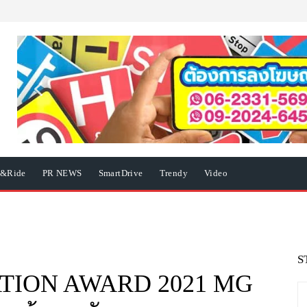
e&Ride
PR NEWS
SmartDrive
Trendy
Video
S
TION AWARD 2021 MG